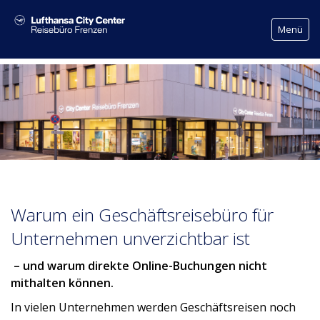
Menü
Reisemanagement
Airline Firmenprogramme: Benefits für Unternehmen
Geschäftsreisen buchen: Online und Offline
Reisekosten Auswertung & Dienstreise-Reports
Reisekostenabrechnung
Abrechnung von Geschäftsreisen
Warum ein Geschäftsreisebüro für
Kostenübernahme Hotel
Unternehmen unverzichtbar ist
Business Apartments zur Langzeitmiete
– und warum direkte Online-Buchungen nicht
Reisesicherheit auf Geschäftsreisen
mithalten können.
Gruppenflüge
In vielen Unternehmen werden Geschäftsreisen noch