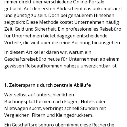
immer direkt über verschiedene Online-Portale
Incentivereisen
gebucht. Auf den ersten Blick scheint das unkompliziert
Reisebüro für Unternehmen
und günstig zu sein. Doch bei genauerem Hinsehen
zeigt sich: Diese Methode kostet Unternehmen häufig
Lufthansa Reisebüro
Zeit, Geld und Sicherheit. Ein professionelles Reisebüro
Geschäftsreisen und Nachhaltigkeit
für Unternehmen bietet dagegen entscheidende
Geschäftsreise‑Versicherung für Firmen
Vorteile, die weit über die reine Buchung hinausgehen.
In diesem Artikel erklären wir, warum ein
Geschäftsreise-News
Geschäftsreisebüro heute für Unternehmen ab einem
gewissen Reiseaufkommen nahezu unverzichtbar ist.
Über uns
Kontakt
1. Zeitersparnis durch zentrale Abläufe
Wer selbst auf unterschiedlichen
Buchungsplattformen nach Flügen, Hotels oder
Mietwagen sucht, verbringt schnell Stunden mit
Vergleichen, Filtern und Kleingedrucktem.
Ein Geschäftsreisebüro übernimmt diese Recherche